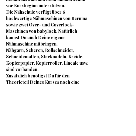
vor Kursbeginn unterstützen.
Die Nähschule verfügt über 6 
hochwertige Nähmaschinen von Bernina 
sowie zwei Over- und Coverlock-
Maschinen von babylock. Natürlich 
kannst Du auch Deine eigene 
Nähmaschine mitbringen.
Nähgarn, Scheren, Rollschneider, 
Schneidematten, Stecknadeln, Kreide, 
Kopierpapier, Kopierroller, Lineale usw. 
sind vorhanden.
Zusätzlich benötigst Du für den 
Theorieteil Deines Kurses noch eine 
Mappe oder einen Ordner.
Für das leibliche Wohl stehen kostenlos 
Tee, eine Nespresso-Maschine, stilles 
und Sprudelwasser bereit.