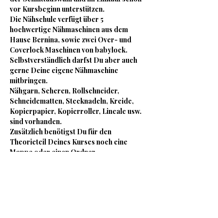
vor Kursbeginn unterstützen.
Die Nähschule verfügt über 5 
hochwertige Nähmaschinen aus dem 
Hause Bernina, sowie zwei Over- und 
Coverlock Maschinen von babylock. 
Selbstverständlich darfst Du aber auch 
gerne Deine eigene Nähmaschine 
mitbringen.
Nähgarn, Scheren, Rollschneider, 
Schneidematten, Stecknadeln, Kreide, 
Kopierpapier, Kopierroller, Lineale usw. 
sind vorhanden.
Zusätzlich benötigst Du für den 
Theorieteil Deines Kurses noch eine 
Mappe oder einen Ordner.
Für das leibliche Wohl stehen kostenlos 
Tee, eine Nespresso Maschine, stilles- 
und Sprudelwasser, sowie einzeln 
abgepackte Süßigkeiten bereit.