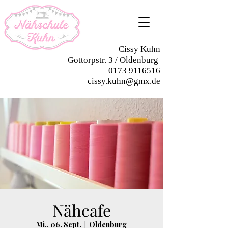
Cissy Kuhn
Gottorpstr. 3 / Oldenburg
0173 9116516
cissy.kuhn@gmx.de
Nähcafe
Mi., 06. Sept.
  |  
Oldenburg