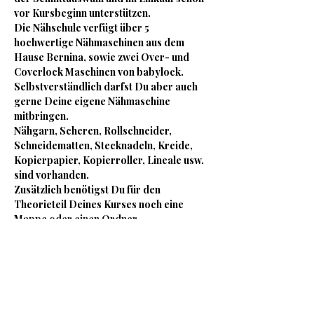
vor Kursbeginn unterstützen.
Die Nähschule verfügt über 5 
hochwertige Nähmaschinen aus dem 
Hause Bernina, sowie zwei Over- und 
Coverlock Maschinen von babylock. 
Selbstverständlich darfst Du aber auch 
gerne Deine eigene Nähmaschine 
mitbringen.
Nähgarn, Scheren, Rollschneider, 
Schneidematten, Stecknadeln, Kreide, 
Kopierpapier, Kopierroller, Lineale usw. 
sind vorhanden.
Zusätzlich benötigst Du für den 
Theorieteil Deines Kurses noch eine 
Mappe oder einen Ordner.
Für das leibliche Wohl stehen kostenlos 
Tee, eine Nespresso Maschine, stilles- 
und Sprudelwasser, sowie einzeln 
abgepackte Süßigkeiten bereit.