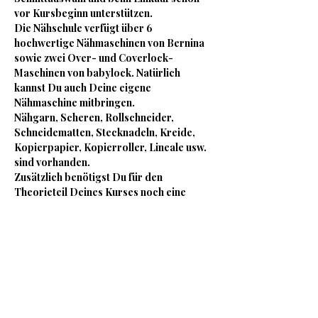
vor Kursbeginn unterstützen.
Die Nähschule verfügt über 6 
hochwertige Nähmaschinen von Bernina 
sowie zwei Over- und Coverlock-
Maschinen von babylock. Natürlich 
kannst Du auch Deine eigene 
Nähmaschine mitbringen.
Nähgarn, Scheren, Rollschneider, 
Schneidematten, Stecknadeln, Kreide, 
Kopierpapier, Kopierroller, Lineale usw. 
sind vorhanden.
Zusätzlich benötigst Du für den 
Theorieteil Deines Kurses noch eine 
Mappe oder einen Ordner.
Für das leibliche Wohl stehen kostenlos 
Tee, eine Nespresso-Maschine, stilles 
und Sprudelwasser bereit.