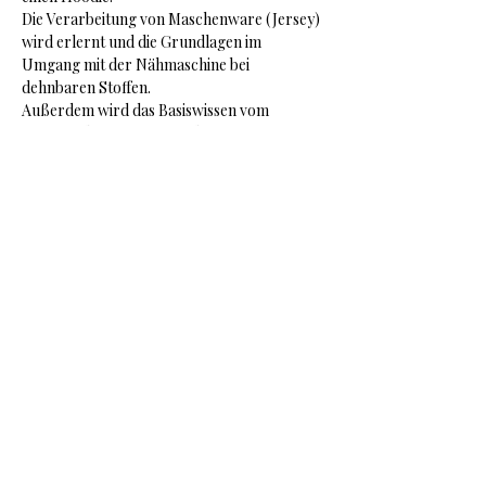
Die Verarbeitung von Maschenware (Jersey) 
wird erlernt und die Grundlagen im 
Umgang mit der Nähmaschine bei 
dehnbaren Stoffen.
Außerdem wird das Basiswissen vom 
Anfängerkurs vertieft und erweitert.
Nähschule Kuhn
Cissy Kuhn / Gottorpstr.3 / Oldenburg /
Tel.:
0173-9116516
/
cissy.kuhn@gmx.de
Impressum
Datenschutzerklärung
Nutzungsbedingungen /