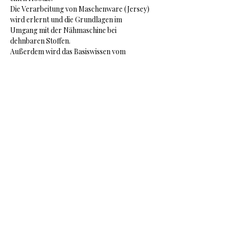
Die Verarbeitung von Maschenware (Jersey) 
wird erlernt und die Grundlagen im 
Umgang mit der Nähmaschine bei 
dehnbaren Stoffen.
Außerdem wird das Basiswissen vom 
Anfängerkurs vertieft und erweitert.
Nähschule Kuhn
Cissy Kuhn / Gottorpstr.3 / Oldenburg /
Tel.:
0173-9116516
/
cissy.kuhn@gmx.de
Impressum
Datenschutzerklärung
Nutzungsbedingungen /