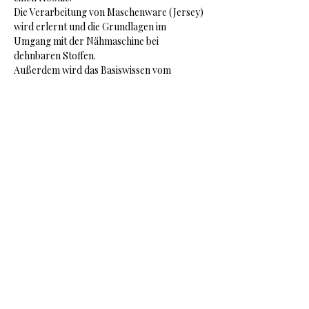
Die Verarbeitung von Maschenware (Jersey) 
wird erlernt und die Grundlagen im 
Umgang mit der Nähmaschine bei 
dehnbaren Stoffen.
Außerdem wird das Basiswissen vom 
Anfängerkurs vertieft und erweitert.
Nähschule Kuhn
Cissy Kuhn / Gottorpstr.3 / Oldenburg /
Tel.:
0173-9116516
/
cissy.kuhn@gmx.de
Impressum
Datenschutzerklärung
Nutzungsbedingungen /