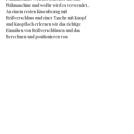
Nähmaschine und wofür wird es verwendet...
An einem ersten Kissenbezug mit 
Reißverschluss und einer Tasche mit Knopf 
und Knopfloch erlernen wir das richtige 
Einnähen von Reißverschlüssen und das 
Berechnen und positionieren von 
Knopflöchern.
Nähschule Kuhn
Cissy Kuhn / Gottorpstr.3 / Oldenburg /
Tel.:
0173-9116516
/
cissy.kuhn@gmx.de
Impressum
Datenschutzerklärung