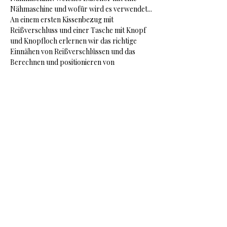
Nähmaschine und wofür wird es verwendet...
An einem ersten Kissenbezug mit 
Reißverschluss und einer Tasche mit Knopf 
und Knopfloch erlernen wir das richtige 
Einnähen von Reißverschlüssen und das 
Berechnen und positionieren von 
Knopflöchern.
Nähschule Kuhn
Cissy Kuhn / Gottorpstr.3 / Oldenburg /
Tel.:
0173-9116516
/
cissy.kuhn@gmx.de
Impressum
Datenschutzerklärung