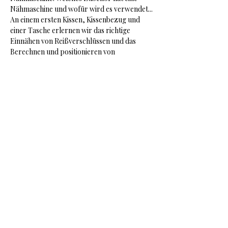
Nähmaschine und wofür wird es verwendet...
An einem ersten Kissen, Kissenbezug und 
einer Tasche erlernen wir das richtige 
Einnähen von Reißverschlüssen und das 
Berechnen und positionieren von 
Knopflöchern.
Nähschule Kuhn
Cissy Kuhn / Gottorpstr.3 / Oldenburg /
Tel.:
0173-9116516
/
cissy.kuhn@gmx.de
Impressum
Datenschutzerklärung
Nutzungsbedingungen /